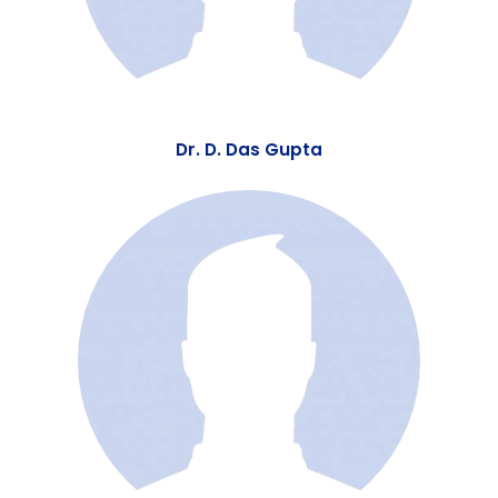
Dr. Siddhimani A.Dixit
Dr. D. Das Gupta