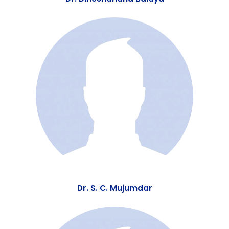
Dr. Dineshanand Baidya